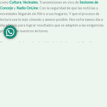
como
Cultura
,
Vecinales
, Transmisiones en vivo de
Sesiones de
Concejo
y
Radio OnLine
. Con la seguridad de que las noticias y
novedades llegarán sin filtro a sus hogares. Y que el proceso de
lectura sea lo más cómodo y ameno posible. Nos esforzamos día a
día además para lograr resultados que se adapten a las exigencias
propias y de nuestros lectores.
Creemos en la importancia del trabajo hecho con dedicación,
vocación y conciencia de servicio. Apuntamos entonces a que la
información no sea solo un producto final, sino que este
acompañado por un servicio que genere una experiencia positiva y
profesional.
Demendiolaza
es un medio multiplataforma, por lo que nos
acercamos a nuestro público también por
Youtube
,
Facebook
,
Instagram
y
Whatsapp
. Podés contar con nuestro servicio de
información esencial tal como Turnero de
Farmacias
, Horarios de
Transporte, Teléfono Útiles y desde luego las últimas noticias de la
localidad.