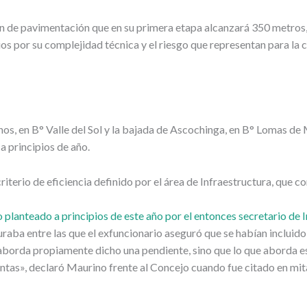
de pavimentación que en su primera etapa alcanzará 350 metros, dis
os por su complejidad técnica y el riesgo que representan para la c
os, en B° Valle del Sol y la bajada de Ascochinga, en B° Lomas de M
a principios de año.
iterio de eficiencia definido por el área de Infraestructura, que c
o planteado a principios de este año por el entonces secretario de 
raba entre las que el exfuncionario aseguró que se habían incluido
aborda propiamente dicho una pendiente, sino que lo que aborda es 
ntas», declaró Maurino frente al Concejo cuando fue citado en mitad