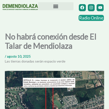
Ir
F
I
Y
a
n
o
al
c
s
u
contenido
Directorio Comercial
Otras Localidades
e
t
t
Radio Online
b
a
u
o
g
b
o
r
e
k
a
No habrá conexión desde El
m
Talar de Mendiolaza
/
agosto 10, 2025
Las tierras donadas serán espacio verde