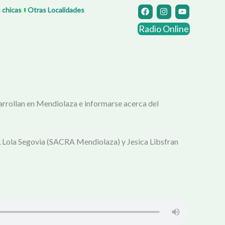
F
I
Y
s chicas
Otras Localidades
a
n
o
c
s
u
Radio Online
e
t
t
b
a
u
o
g
b
o
r
e
k
a
m
arrollan en Mendiolaza e informarse acerca del
 Lola Segovia (SACRA Mendiolaza) y Jesica Libsfran