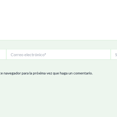
Correo
Siti
electrónico*
We
te navegador para la próxima vez que haga un comentario.