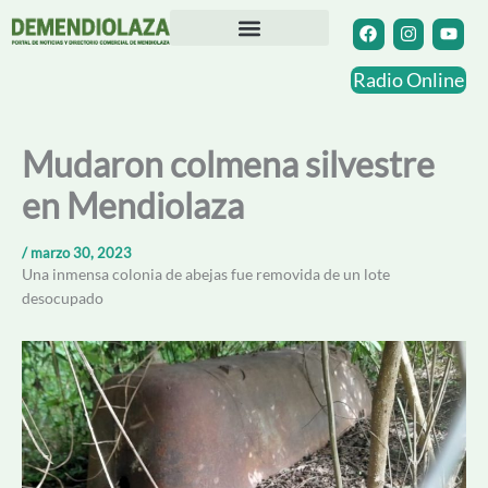
Ir
F
I
Y
a
n
o
al
c
s
u
contenido
Directorio Comercial
Otras Localidades
e
t
t
Radio Online
b
a
u
o
g
b
o
r
e
k
a
Mudaron colmena silvestre
m
en Mendiolaza
/
marzo 30, 2023
Una inmensa colonia de abejas fue removida de un lote
desocupado