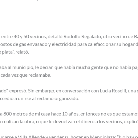
ntre 40 y 50 vecinos, detalló Rodolfo Regalado, otro vecino de Ba
 costos de gas envasado y electricidad para calefaccionar su hogar 
plata”, relató.
aba al municipio, le decían que había mucha gente que no había pag
n cada vez que reclamaba.
o”, expresó. Sin embargo, en conversación con Lucia Roselli, una d
accedió a unirse al reclamo organizado.
a 800 metros de mi casa hace 10 años, entonces no es que estamos l
realizan la obra, o que le devuelvan el dinero a los vecinos, expli
arse a Villa Allende y vender su hogar en Mendiolaza: “No hay co