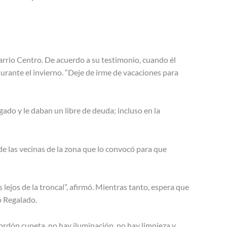
rrio Centro. De acuerdo a su testimonio, cuando él
durante el invierno. “Deje de irme de vacaciones para
ado y le daban un libre de deuda; incluso en la
e las vecinas de la zona que lo convocó para que
ejos de la troncal”, afirmó. Mientras tanto, espera que
có Regalado.
rdón cuneta, no hay iluminación, no hay limpieza y