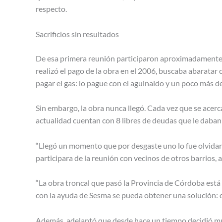
respecto.
Sacrificios sin resultados
De esa primera reunión participaron aproximadamente e
realizó el pago de la obra en el 2006, buscaba abaratar
pagar el gas: lo pague con el aguinaldo y un poco más de 
Sin embargo, la obra nunca llegó. Cada vez que se acerc
actualidad cuentan con 8 libres de deudas que le daba
“Llegó un momento que por desgaste uno lo fue olvidand
participara de la reunión con vecinos de otros barrios, 
“La obra troncal que pasó la Provincia de Córdoba está 
con la ayuda de Sesma se pueda obtener una solución: o 
Además, adelantó que desde hace un tiempo decidió mud