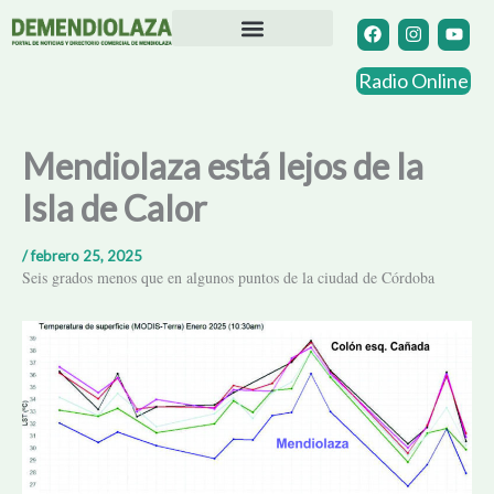
Ir
F
I
Y
a
n
o
al
c
s
u
contenido
Directorio Comercial
Otras Localidades
e
t
t
Radio Online
b
a
u
o
g
b
o
r
e
k
a
Mendiolaza está lejos de la
m
Isla de Calor
/
febrero 25, 2025
Seis grados menos que en algunos puntos de la ciudad de Córdoba