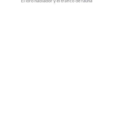
El loro hablador y el tráfico de fauna