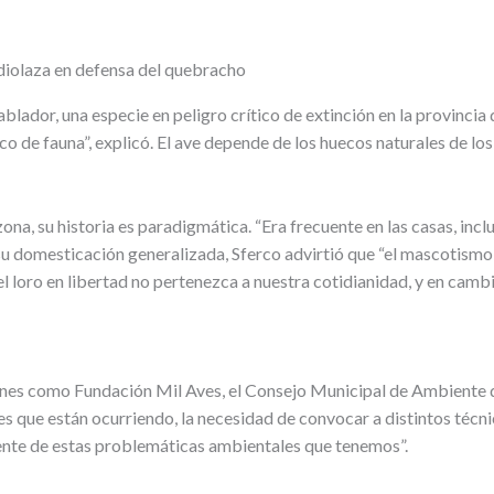
ndiolaza en defensa del quebracho
ablador, una especie en peligro crítico de extinción en la provinc
ico de fauna”, explicó. El ave depende de los huecos naturales de lo
zona, su historia es paradigmática. “Era frecuente en las casas, in
e su domesticación generalizada, Sferco advirtió que “el mascotismo
l loro en libertad no pertenezca a nuestra cotidianidad, y en cam
nes como Fundación Mil Aves, el Consejo Municipal de Ambiente de
es que están ocurriendo, la necesidad de convocar a distintos técni
mente de estas problemáticas ambientales que tenemos”.