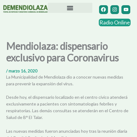
Ir
F
I
Y
a
n
o
al
c
s
u
contenido
Directorio Comercial
Otras Localidades
e
t
t
Radio Online
b
a
u
o
g
b
o
r
e
k
a
Mendiolaza: dispensario
m
exclusivo para Coronavirus
/
marzo 16, 2020
La Municipalidad de Mendiolaza dio a conocer nuevas medidas
para prevenir la expansión del virus.
Desde hoy, el dispensario localizado en el centro cívico atenderá
exclusivamente a pacientes con sintomatologías febriles y
respiratorias. Las demás consultas se atenderán en el Centro de
Salud de B° El Talar.
Las nuevas medidas fueron anunciadas hoy tras la reunión diaria