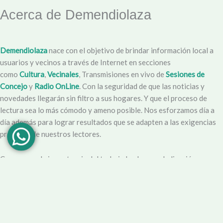
Acerca de Demendiolaza
Demendiolaza
nace con el objetivo de brindar información local a
usuarios y vecinos a través de Internet en secciones
como
Cultura
,
Vecinales
, Transmisiones en vivo de
Sesiones de
Concejo
y
Radio OnLine
. Con la seguridad de que las noticias y
novedades llegarán sin filtro a sus hogares. Y que el proceso de
lectura sea lo más cómodo y ameno posible. Nos esforzamos día a
día además para lograr resultados que se adapten a las exigencias
propias y de nuestros lectores.
Creemos en la importancia del trabajo hecho con dedicación,
vocación y conciencia de servicio. Apuntamos entonces a que la
información no sea solo un producto final, sino que este
acompañado por un servicio que genere una experiencia positiva y
profesional.