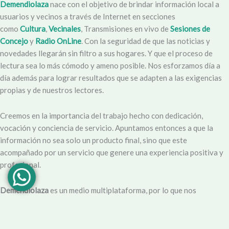
Demendiolaza
nace con el objetivo de brindar información local a
usuarios y vecinos a través de Internet en secciones
como
Cultura
,
Vecinales
, Transmisiones en vivo de
Sesiones de
Concejo
y
Radio OnLine
. Con la seguridad de que las noticias y
novedades llegarán sin filtro a sus hogares. Y que el proceso de
lectura sea lo más cómodo y ameno posible. Nos esforzamos día a
día además para lograr resultados que se adapten a las exigencias
propias y de nuestros lectores.
Creemos en la importancia del trabajo hecho con dedicación,
vocación y conciencia de servicio. Apuntamos entonces a que la
información no sea solo un producto final, sino que este
acompañado por un servicio que genere una experiencia positiva y
profesional.
Demendiolaza
es un medio multiplataforma, por lo que nos
acercamos a nuestro público también por
Youtube
,
Facebook
,
Instagram
y
Whatsapp
. Podés contar con nuestro servicio de
información esencial tal como Turnero de
Farmacias
, Horarios de