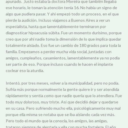
apunado. Justo estaba la doctora Moreira que también llegaba
ese horario, le toman la atención tenía 16. No había un signo de
algo que pudiera pasar. Y ahí empezó todo un proceso, en el que
pierde la audición. Incluso viajamos a Buenos Aires a ver un
especialista, hasta que lamentablemente terminaron por
diagnosticar hipoacusia súbita. Fue un momento durísimo, porque
creo que por ahí nadie toma la dimensión de lo que implica quedar
totalmente aislado. Eso fue un cambio de 180 grados para toda la
familia. Empezamos a perder mucha vida social, juntadas con
amigos, cumpleaños, casamientos, lamentablemente ya no podía
ser parte de eso. Porque incluso cuando le hacen el implante
coclear eso la aturdía.
Intentó, por tres meses, volver a la municipalidad, pero no podía.
Sufría más porque normalmente la gente quiere ir y ser atendida
rápidamente y sentía como que nadie quería que lo atendiera. Fue
todo muy doloroso, muy triste. Así que decidió dejar y quedarse
en su casa. Pero sufriendo mucho ella, psicológicamente muy mal
porque ella misma se notaba que se iba aislando cada vez más.
Pero todo el mundo que la conocía, los amigos, las amigas,
trataron siempre de alentarla y ella con mucha fortaleza. El año