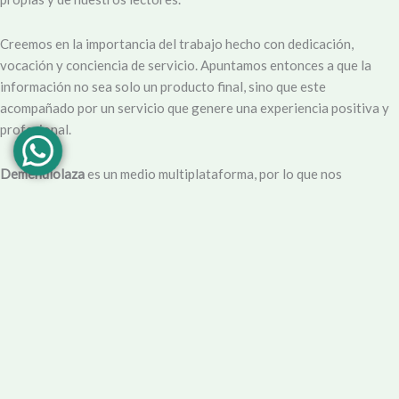
Creemos en la importancia del trabajo hecho con dedicación,
vocación y conciencia de servicio. Apuntamos entonces a que la
información no sea solo un producto final, sino que este
acompañado por un servicio que genere una experiencia positiva y
profesional.
Demendiolaza
es un medio multiplataforma, por lo que nos
acercamos a nuestro público también por
Youtube
,
Facebook
,
Instagram
y
Whatsapp
. Podés contar con nuestro servicio de
información esencial tal como Turnero de
Farmacias
, Horarios de
Transporte, Teléfono Útiles y desde luego las últimas noticias de la
localidad.
Facebook
Instagram
Youtube
Tel Comercial
E-mail
© 2025 Demendiolza.com.ar
|
Powered by
untokedigital.com