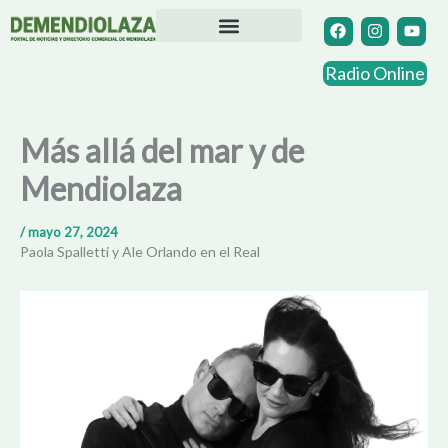
Ir
F
I
Y
a
n
o
al
c
s
u
contenido
Directorio Comercial
Otras Localidades
e
t
t
Radio Online
b
a
u
o
g
b
o
r
e
k
a
Más allá del mar y de
m
Mendiolaza
/
mayo 27, 2024
Paola Spalletti y Ale Orlando en el Real