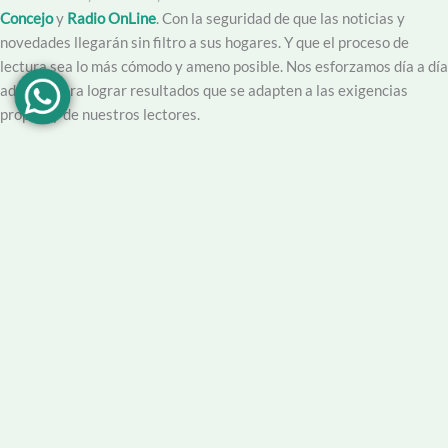
Concejo
y
Radio OnLine
. Con la seguridad de que las noticias y
novedades llegarán sin filtro a sus hogares. Y que el proceso de
lectura sea lo más cómodo y ameno posible. Nos esforzamos día a día
además para lograr resultados que se adapten a las exigencias
propias y de nuestros lectores.
Creemos en la importancia del trabajo hecho con dedicación,
vocación y conciencia de servicio. Apuntamos entonces a que la
información no sea solo un producto final, sino que este acompañado
por un servicio que genere una experiencia positiva y profesional.
Demendiolaza
es un medio multiplataforma, por lo que nos
acercamos a nuestro público también por
Youtube
,
Facebook
,
Instagram
y
Whatsapp
. Podés contar con nuestro servicio de
información esencial tal como Turnero de
Farmacias
, Horarios de
Transporte, Teléfono Útiles y desde luego las últimas noticias de la
localidad.