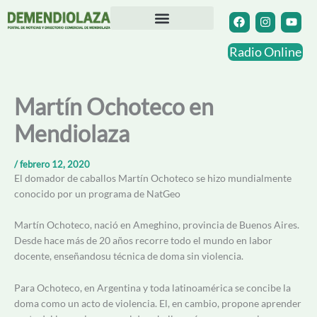
Ir
F
I
Y
a
n
o
al
c
s
u
contenido
Directorio Comercial
Otras Localidades
e
t
t
Radio Online
b
a
u
o
g
b
o
r
e
k
a
Martín Ochoteco en
m
Mendiolaza
/
febrero 12, 2020
El domador de caballos Martín Ochoteco se hizo mundialmente
conocido por un programa de NatGeo
Martín Ochoteco, nació en Ameghino, provincia de Buenos Aires.
Desde hace más de 20 años recorre todo el mundo en labor
docente, enseñandosu técnica de doma sin violencia.
Para Ochoteco, en Argentina y toda latinoamérica se concibe la
doma como un acto de violencia. El, en cambio, propone aprender