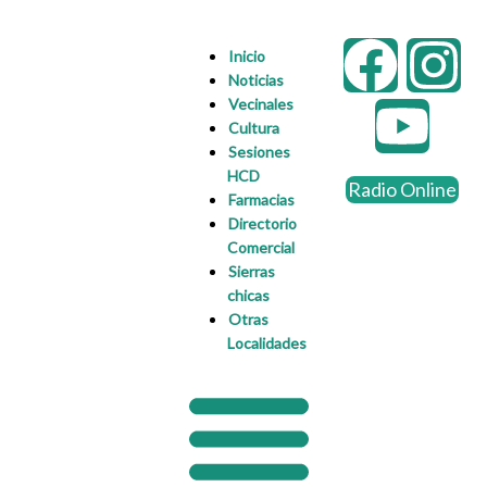
Ir
F
Y
I
al
Inicio
contenido
Noticias
a
o
n
Vecinales
Cultura
c
u
s
Sesiones
HCD
Radio Online
e
t
t
Farmacias
Directorio
Comercial
b
u
a
Sierras
chicas
o
b
g
Otras
Localidades
o
e
r
k
a