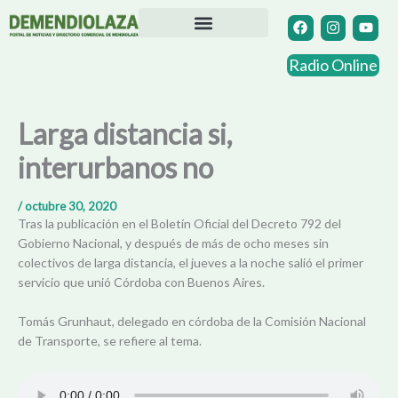
Ir
F
I
Y
a
n
o
al
c
s
u
contenido
Directorio Comercial
Otras Localidades
e
t
t
Radio Online
b
a
u
o
g
b
o
r
e
k
a
Larga distancia si,
m
interurbanos no
/
octubre 30, 2020
Tras la publicación en el Boletín Oficial del Decreto 792 del
Gobierno Nacional, y después de más de ocho meses sin
colectivos de larga distancia, el jueves a la noche salió el primer
servicio que unió Córdoba con Buenos Aires.
Tomás Grunhaut, delegado en córdoba de la Comisión Nacional
de Transporte, se refiere al tema.