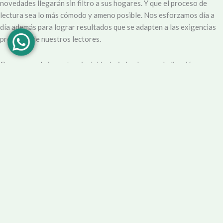
novedades llegarán sin filtro a sus hogares. Y que el proceso de
lectura sea lo más cómodo y ameno posible. Nos esforzamos día a
día además para lograr resultados que se adapten a las exigencias
propias y de nuestros lectores.
Creemos en la importancia del trabajo hecho con dedicación,
vocación y conciencia de servicio. Apuntamos entonces a que la
información no sea solo un producto final, sino que este
acompañado por un servicio que genere una experiencia positiva y
profesional.
Demendiolaza
es un medio multiplataforma, por lo que nos
acercamos a nuestro público también por
Youtube
,
Facebook
,
Instagram
y
Whatsapp
. Podés contar con nuestro servicio de
información esencial tal como Turnero de
Farmacias
, Horarios de
Transporte, Teléfono Útiles y desde luego las últimas noticias de la
localidad.