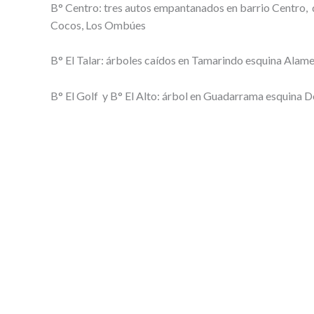
B° Centro: tres autos empantanados en barrio Centro, do
Cocos, Los Ombúes
B° El Talar: árboles caídos en Tamarindo esquina Alamed
B° El Golf y B° El Alto: árbol en Guadarrama esquina D