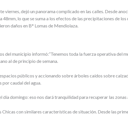
e viernes, dejó un panorama complicado en las calles. Desde anoc
a 48mm, lo que se suma a los efectos de las precipitaciones de los
frieron daños en B° Lomas de Mendiolaza.
gos del municipio informó:”Tenemos toda la fuerza operativa del mu
no al de principio de semana.
 espacios públicos y accionando sobre árboles caídos sobre calza
s por caudal del agua.
 el día domingo: eso nos dará tranquilidad para recuperar las zonas
 Chicas con similares características de situación. Desde las pri