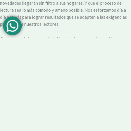
novedades llegarán sin filtro a sus hogares. Y que el proceso de
lectura sea lo más cómodo y ameno posible. Nos esforzamos día a
día además para lograr resultados que se adapten a las exigencias
propias y de nuestros lectores.
Creemos en la importancia del trabajo hecho con dedicación,
vocación y conciencia de servicio. Apuntamos entonces a que la
información no sea solo un producto final, sino que este
acompañado por un servicio que genere una experiencia positiva y
profesional.
Demendiolaza
es un medio multiplataforma, por lo que nos
acercamos a nuestro público también por
Youtube
,
Facebook
,
Instagram
y
Whatsapp
. Podés contar con nuestro servicio de
información esencial tal como Turnero de
Farmacias
, Horarios de
Transporte, Teléfono Útiles y desde luego las últimas noticias de la
localidad.