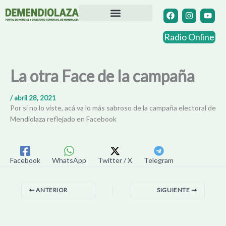
Ir
F
I
Y
a
n
o
al
c
s
u
contenido
Directorio Comercial
Otras Localidades
e
t
t
Radio Online
b
a
u
o
g
b
o
r
e
k
a
La otra Face de la campaña
m
/
abril 28, 2021
Por si no lo viste, acá va lo más sabroso de la campaña electoral de
Mendiolaza reflejado en Facebook
Facebook
WhatsApp
Twitter / X
Telegram
ANTERIOR
SIGUIENTE