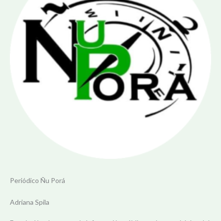
Periódico Ñu Porá
Adriana Spila