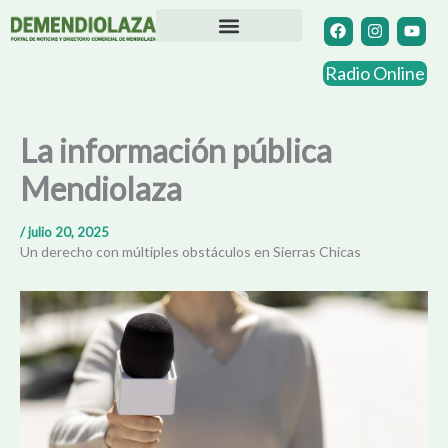
Ir
F
I
Y
a
n
o
al
c
s
u
contenido
Directorio Comercial
Otras Localidades
e
t
t
Radio Online
b
a
u
o
g
b
o
r
e
k
a
La información pública
m
Mendiolaza
/
julio 20, 2025
Un derecho con múltiples obstáculos en Sierras Chicas