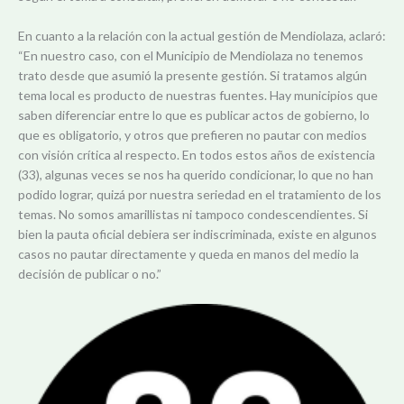
En cuanto a la relación con la actual gestión de Mendiolaza, aclaró:
“En nuestro caso, con el Municipio de Mendiolaza no tenemos
trato desde que asumió la presente gestión. Si tratamos algún
tema local es producto de nuestras fuentes. Hay municipios que
saben diferenciar entre lo que es publicar actos de gobierno, lo
que es obligatorio, y otros que prefieren no pautar con medios
con visión crítica al respecto. En todos estos años de existencia
(33), algunas veces se nos ha querido condicionar, lo que no han
podido lograr, quizá por nuestra seriedad en el tratamiento de los
temas. No somos amarillistas ni tampoco condescendientes. Si
bien la pauta oficial debiera ser indiscriminada, existe en algunos
casos no pautar directamente y queda en manos del medio la
decisión de publicar o no.”