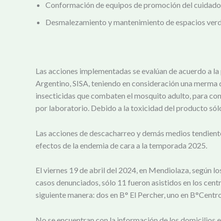
Conformación de equipos de promoción del cuidado de
Desmalezamiento y mantenimiento de espacios verde
Las acciones implementadas se evalúan de acuerdo a la p
Argentino, SISA, teniendo en consideración una merma d
insecticidas que combaten el mosquito adulto, para cont
por laboratorio. Debido a la toxicidad del producto só
Las acciones de descacharreo y demás medios tendientes
efectos de la endemia de cara a la temporada 2025.
El viernes 19 de abril del 2024, en Mendiolaza, según lo
casos denunciados, sólo 11 fueron asistidos en los centr
siguiente manera: dos en B° El Percher, uno en B°Centro,
No se encuentran con la información de los domicilios 