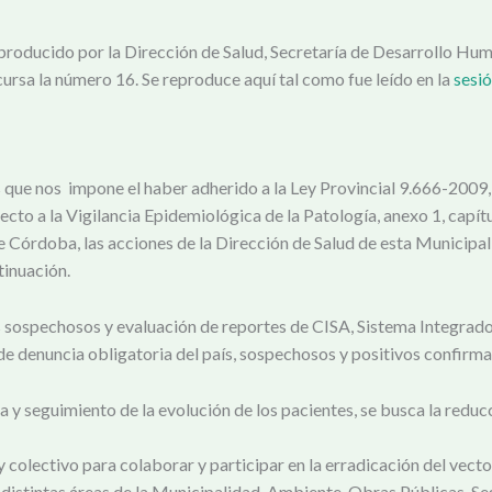
roducido por la Dirección de Salud, Secretaría de Desarrollo Huma
rsa la número 16. Se reproduce aquí tal como fue leído en la
sesió
que nos impone el haber adherido a la Ley Provincial 9.666-2009, 
o a la Vigilancia Epidemiológica de la Patología, anexo 1, capítulo
de Córdoba, las acciones de la Dirección de Salud de esta Munici
tinuación.
s sospechosos y evaluación de reportes de CISA, Sistema Integrado
de denuncia obligatoria del país, sospechosos y positivos confirm
y seguimiento de la evolución de los pacientes, se busca la reducc
colectivo para colaborar y participar en la erradicación del vecto
distintas áreas de la Municipalidad, Ambiente, Obras Públicas, S