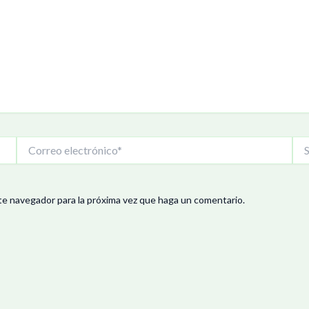
Correo
Siti
electrónico*
We
te navegador para la próxima vez que haga un comentario.