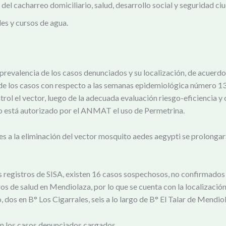
l cacharreo domiciliario, salud, desarrollo social y seguridad ci
s y cursos de agua.
revalencia de los casos denunciados y su localización, de acuerdo 
e los casos con respecto a las semanas epidemiológica número 13 d
rol el vector, luego de la adecuada evaluación riesgo-eficiencia y
lo está autorizado por el ANMAT el uso de Permetrina.
 a la eliminación del vector mosquito aedes aegypti se prolongará
s registros de SISA, existen 16 casos sospechosos, no confirmados p
os de salud en Mendiolaza, por lo que se cuenta con la localizació
 dos en B° Los Cigarrales, seis a lo largo de B° El Talar de Mendio
en los casos denunciados cargados