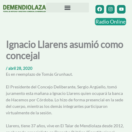
Ir
F
I
Y
a
n
o
al
c
s
u
contenido
Directorio Comercial
Otras Localidades
e
t
t
Radio Online
b
a
u
o
g
b
o
r
e
k
a
Ignacio Llarens asumió como
m
concejal
/
abril 28, 2020
Es en reemplazo de Tomás Grunhaut.
El Presidente del Concejo Deliberante, Sergio Argüello, tomó
juramento esta mañana a Ignacio Llarens quien ocupará la banca
de Hacemos por Córdoba. Lo hizo de forma presencial en la sede
del cuerpo, mientras los demás integrantes participaron
virtualmente de la sesión.
Llarens, tiene 37 años, vive en El Talar de Mendiolaza desde 2012,