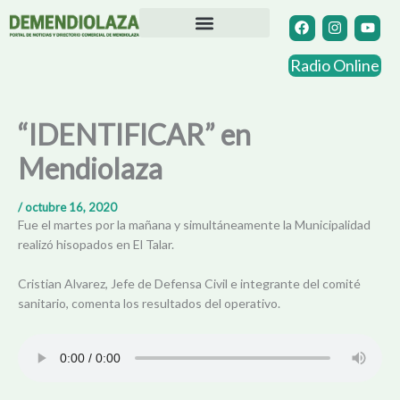
Ir
F
I
Y
a
n
o
al
c
s
u
contenido
Directorio Comercial
Otras Localidades
e
t
t
Radio Online
b
a
u
o
g
b
o
r
e
k
a
“IDENTIFICAR” en
m
Mendiolaza
/
octubre 16, 2020
Fue el martes por la mañana y simultáneamente la Municipalidad
realizó hisopados en El Talar.
Cristian Alvarez, Jefe de Defensa Civil e integrante del comité
sanitario, comenta los resultados del operativo.