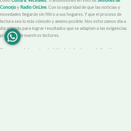
Concejo
y
Radio OnLine
. Con la seguridad de que las noticias y
novedades llegarán sin filtro a sus hogares. Y que el proceso de
lectura sea lo más cómodo y ameno posible. Nos esforzamos día a
día además para lograr resultados que se adapten a las exigencias
propias y de nuestros lectores.
Creemos en la importancia del trabajo hecho con dedicación,
vocación y conciencia de servicio. Apuntamos entonces a que la
información no sea solo un producto final, sino que este
acompañado por un servicio que genere una experiencia positiva y
profesional.
Demendiolaza
es un medio multiplataforma, por lo que nos
acercamos a nuestro público también por
Youtube
,
Facebook
,
Instagram
y
Whatsapp
. Podés contar con nuestro servicio de
información esencial tal como Turnero de
Farmacias
, Horarios de
Transporte, Teléfono Útiles y desde luego las últimas noticias de la
localidad.