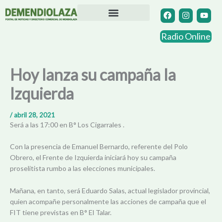
Ir
F
I
Y
a
n
o
al
c
s
u
contenido
Directorio Comercial
Otras Localidades
e
t
t
Radio Online
b
a
u
o
g
b
o
r
e
k
a
Hoy lanza su campaña la
m
Izquierda
/
abril 28, 2021
Será a las 17:00 en B° Los Cigarrales .
Con la presencia de Emanuel Bernardo, referente del Polo
Obrero, el Frente de Izquierda iniciará hoy su campaña
proselitista rumbo a las elecciones municipales.
Mañana, en tanto, será Eduardo Salas, actual legislador provincial,
quien acompañe personalmente las acciones de campaña que el
FIT tiene previstas en B° El Talar.