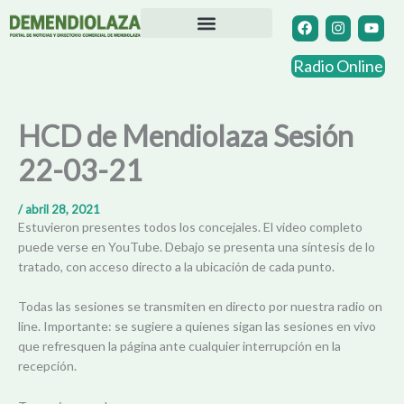
Ir
F
I
Y
a
n
o
al
c
s
u
contenido
Directorio Comercial
Otras Localidades
e
t
t
Radio Online
b
a
u
o
g
b
o
r
e
k
a
HCD de Mendiolaza Sesión
m
22-03-21
/
abril 28, 2021
Estuvieron presentes todos los concejales. El video completo
puede verse en YouTube. Debajo se presenta una síntesis de lo
tratado, con acceso directo a la ubicación de cada punto.
Todas las sesiones se transmiten en directo por nuestra radio on
line. Importante: se sugiere a quienes sigan las sesiones en vivo
que refresquen la página ante cualquier interrupción en la
recepción.