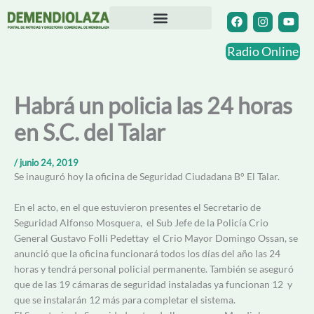
Ir
F
I
Y
a
n
o
al
c
s
u
contenido
Directorio Comercial
Otras Localidades
e
t
t
Radio Online
b
a
u
o
g
b
o
r
e
k
a
Habrá un policia las 24 horas
m
en S.C. del Talar
/
junio 24, 2019
Se inauguró hoy la oficina de Seguridad Ciudadana B° El Talar.
En el acto, en el que estuvieron presentes el Secretario de
Seguridad Alfonso Mosquera, el Sub Jefe de la Policía Crio
General Gustavo Folli Pedettay el Cr
io Mayor Domingo Ossan, se
anunció que la
oficina funcionará todos los días del año las 24
horas y tendrá personal policial permanente. También se aseguró
que de las 19 cámaras de seguridad instaladas ya funcionan 12 y
que se instalarán 12 más para completar el sistema.