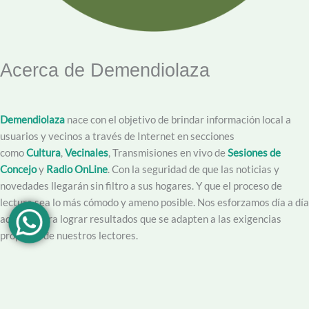
Acerca de Demendiolaza
Demendiolaza
nace con el objetivo de brindar información local a
usuarios y vecinos a través de Internet en secciones
como
Cultura
,
Vecinales
, Transmisiones en vivo de
Sesiones de
Concejo
y
Radio OnLine
. Con la seguridad de que las noticias y
novedades llegarán sin filtro a sus hogares. Y que el proceso de
lectura sea lo más cómodo y ameno posible. Nos esforzamos día a día
además para lograr resultados que se adapten a las exigencias
propias y de nuestros lectores.
Creemos en la importancia del trabajo hecho con dedicación,
vocación y conciencia de servicio. Apuntamos entonces a que la
información no sea solo un producto final, sino que este acompañado