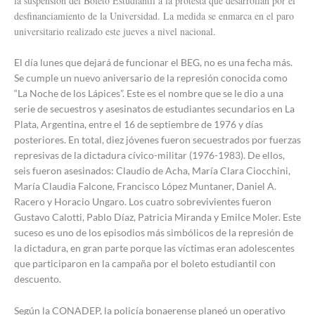
la suspensión del Boleto Estudiantil a la protesta que desarrollan por el
desfinanciamiento de la Universidad. La medida se enmarca en el paro
universitario realizado este jueves a nivel nacional.
El día lunes que dejará de funcionar el BEG, no es una fecha más.
Se cumple un nuevo aniversario de la represión conocida como
“La Noche de los Lápices”. Este es el nombre que se le dio a una
serie de secuestros y asesinatos de estudiantes secundarios en La
Plata, Argentina, entre el 16 de septiembre de 1976 y días
posteriores. En total, diez jóvenes fueron secuestrados por fuerzas
represivas de la dictadura cívico-militar (1976-1983). De ellos,
seis fueron asesinados: Claudio de Acha, María Clara Ciocchini,
María Claudia Falcone, Francisco López Muntaner, Daniel A.
Racero y Horacio Ungaro. Los cuatro sobrevivientes fueron
Gustavo Calotti, Pablo Díaz, Patricia Miranda y Emilce Moler. Este
suceso es uno de los episodios más simbólicos de la represión de
la dictadura, en gran parte porque las víctimas eran adolescentes
que participaron en la campaña por el boleto estudiantil con
descuento.
Según la CONADEP, la policía bonaerense planeó un operativo