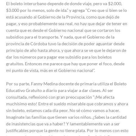
El boleto interurbano depende de donde viaje, pero va $2.000,
$3.000 por lo menos, solo de ida.” y agrega “Creo que si bien se lo
está acusando al Gobierno de la Provincia, como que dejó de
pagar, y eso probablemente sea real, no hay que dejar de tener en
cuenta que es desde el Gobierno nacional que se cortaron los
subsidios para el transporte. Y nada, que el Gobierno de la
provincia de Córdoba tuvo la decisión de poder aguantar desde
principio de año hasta ahora, y que ahora se ve que le dejaron de
dar los números para pagar ese subsidio para los boletos
gratuitos. Entonces me parece que hay que poner el foco, desde
mi punto de vista, más en el Gobierno nacional”.
Por su parte, Fanny Medina docente de primaria utiliza el Boleto
Educativo Gratuito a diario para viajar a dar clases. Al ser
consultada, reflexionó con gran preocupación “¡Me afecta
muchísimo esto! Entre el sueldo miserable que cobramos y ahora
sin boleto, estamos cada día peor. No sé cómo vamos a hacer.
Imaginate las familias que tienen varios niños. ¿Sabes la cantidad
de inasistencias que va a haber? Y lamentablemente van a ser
justificables porque la gente no tiene plata. Por lo menos con esto