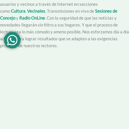
usuarios y vecinos a través de Internet en secciones
como
Cultura
,
Vecinales
, Transmisiones en vivo de
Sesiones de
Concejo
y
Radio OnLine
. Con la seguridad de que las noticias y
novedades llegarán sin filtro a sus hogares. Y que el proceso de
lectura sea lo más cómodo y ameno posible. Nos esforzamos día a día
además para lograr resultados que se adapten a las exigencias
propias y de nuestros lectores.
Creemos en la importancia del trabajo hecho con dedicación,
vocación y conciencia de servicio. Apuntamos entonces a que la
información no sea solo un producto final, sino que este acompañado
por un servicio que genere una experiencia positiva y profesional.
Demendiolaza
es un medio multiplataforma, por lo que nos
acercamos a nuestro público también por
Youtube
,
Facebook
,
Instagram
y
Whatsapp
. Podés contar con nuestro servicio de
información esencial tal como Turnero de
Farmacias
, Horarios de
Transporte, Teléfono Útiles y desde luego las últimas noticias de la