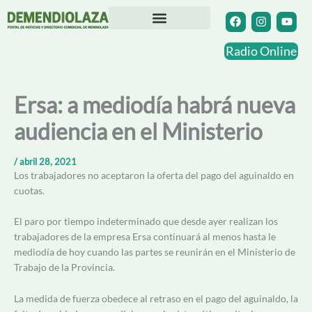
Ir
F
I
Y
a
n
o
al
c
s
u
contenido
Directorio Comercial
Otras Localidades
e
t
t
Radio Online
b
a
u
o
g
b
o
r
e
k
a
Ersa: a mediodía habrá nueva
m
audiencia en el Ministerio
/
abril 28, 2021
Los trabajadores no aceptaron la oferta del pago del aguinaldo en
cuotas.
El paro por tiempo indeterminado que desde ayer realizan los
trabajadores de la empresa Ersa continuará al menos hasta le
mediodía de hoy cuando las partes se reunirán en el Ministerio de
Trabajo de la Provincia.
La medida de fuerza obedece al retraso en el pago del aguinaldo, la