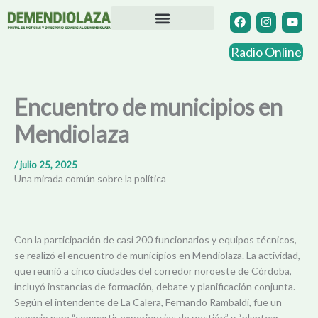
Ir
F
I
Y
a
n
o
al
c
s
u
contenido
Directorio Comercial
Otras Localidades
e
t
t
Radio Online
b
a
u
o
g
b
o
r
e
k
a
Encuentro de municipios en
m
Mendiolaza
/
julio 25, 2025
Una mirada común sobre la política
Con la participación de casi 200 funcionarios y equipos técnicos,
se realizó el encuentro de municipios en Mendiolaza. La actividad,
que reunió a cinco ciudades del corredor noroeste de Córdoba,
incluyó instancias de formación, debate y planificación conjunta.
Según el intendente de La Calera, Fernando Rambaldi, fue un
espacio para “compartir experiencias de gestión” y “plantear