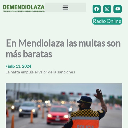
Ir
F
I
Y
a
n
o
al
c
s
u
contenido
Directorio Comercial
Otras Localidades
e
t
t
Radio Online
b
a
u
o
g
b
o
r
e
k
a
En Mendiolaza las multas son
m
más baratas
/
julio 11, 2024
La nafta empuja el valor de la sanciones