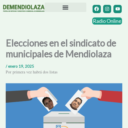
Ir
F
I
Y
a
n
o
al
c
s
u
contenido
Directorio Comercial
Otras Localidades
e
t
t
Radio Online
b
a
u
o
g
b
o
r
e
k
a
Elecciones en el sindicato de
m
municipales de Mendiolaza
/
enero 19, 2025
Por primera vez habrá dos listas