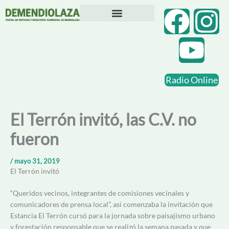
Ir
F
Y
I
al
contenido
Directorio Comercial
Otras Localidades
a
o
n
c
u
s
Radio Online
e
t
t
b
u
a
El Terrón invitó, las C.V. no
fueron
o
b
g
o
e
r
/
mayo 31, 2019
El Terrón invitó
k
a
“Queridos vecinos, integrantes de comisiones vecinales y
comunicadores de prensa local”, así comenzaba la invitación que
m
Estancia El Terrón cursó para la jornada sobre paisajismo urbano
y forestación responsable que se realizó la semana pasada y que