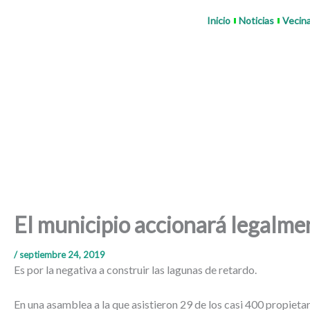
Ir
Inicio
Noticias
Vecin
al
contenido
El municipio accionará legalme
/
septiembre 24, 2019
Es por la negativa a construir las lagunas de retardo.
En una asamblea a la que asistieron 29 de los casi 400 propieta