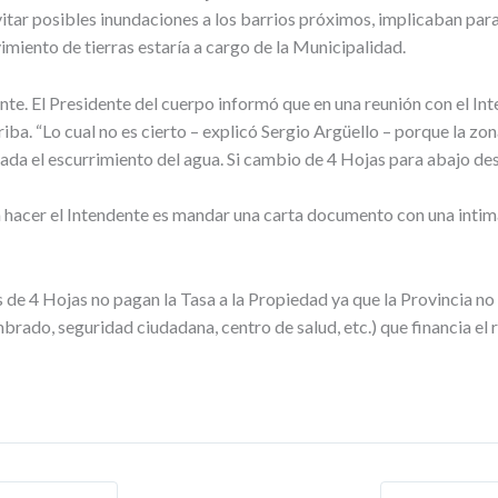
vitar posibles inundaciones a los barrios próximos, implicaban pa
imiento de tierras estaría a cargo de la Municipalidad.
ante. El Presidente del cuerpo informó que en una reunión con el 
ba. “Lo cual no es cierto – explicó Sergio Argüello – porque la zona
nada el escurrimiento del agua. Si cambio de 4 Hojas para abajo de
 a hacer el Intendente es mandar una carta documento con una intim
os de 4 Hojas no pagan la Tasa a la Propiedad ya que la Provincia no
brado, seguridad ciudadana, centro de salud, etc.) que financia el 