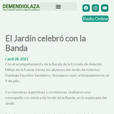
Ir
F
I
Y
a
n
o
al
c
s
u
contenido
Directorio Comercial
Otras Localidades
e
t
t
Radio Online
b
a
u
o
g
b
o
r
e
k
a
El Jardín celebró con la
m
Banda
/
abril 28, 2021
Con el acompañamiento de la Banda de la Escuela de Aviación
Militar de la Fuerza Aérea, los alumnos del Jardín de Infantes
Domingo Faustino Sarmiento, festejaron ayer, anticipadamente, el
9 de julio.
Con banderas argentinas y cordobesas, realizaron una
coreografía con música de fondo de la Banda, en la explanada del
Jardin.