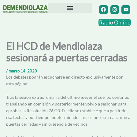
Ir
F
I
Y
a
n
o
al
c
s
u
contenido
Directorio Comercial
Otras Localidades
e
t
t
Radio Online
b
a
u
o
g
b
o
r
e
k
a
El HCD de Mendiolaza
m
sesionará a puertas cerradas
/
marzo 14, 2020
Los debates podrán escucharse en directo exclusivamente por
esta página.
Tras la sesión extraordinaria del último jueves el cuerpo continuó
trabajando en comisión y posteriormente volvió a sesionar para
aprobar la Resolución 76/20. En ella se establece que a partir de
esa fecha, y por tiempo indeterminado, las sesiones se realizaran a
puertas cerradas y sin presencia de vecinos.