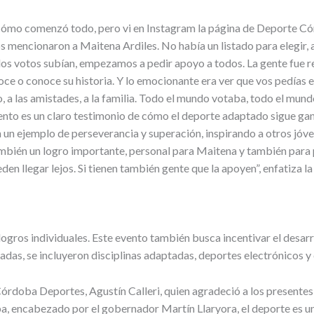
ómo comenzó todo, pero vi en Instagram la página de Deporte Cór
mencionaron a Maitena Ardiles. No había un listado para elegir, as
ue los votos subían, empezamos a pedir apoyo a todos. La gente fu
ce o conoce su historia. Y lo emocionante era ver que vos pedías e
a las amistades, a la familia. Todo el mundo votaba, todo el mund
ento es un claro testimonio de cómo el deporte adaptado sigue gan
 un ejemplo de perseverancia y superación, inspirando a otros jóve
ambién un logro importante, personal para Maitena y también para 
en llegar lejos. Si tienen también gente que la apoyen”, enfatiza 
gros individuales. Este evento también busca incentivar el desarro
iadas, se incluyeron disciplinas adaptadas, deportes electrónicos y
 Córdoba Deportes, Agustín Calleri, quien agradeció a los present
ba, encabezado por el gobernador Martín Llaryora, el deporte es u