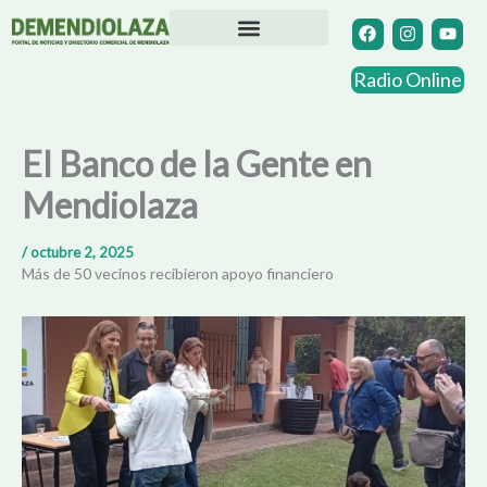
Ir
F
I
Y
a
n
o
al
c
s
u
contenido
Directorio Comercial
Otras Localidades
e
t
t
Radio Online
b
a
u
o
g
b
o
r
e
k
a
El Banco de la Gente en
m
Mendiolaza
/
octubre 2, 2025
Más de 50 vecinos recibieron apoyo financiero