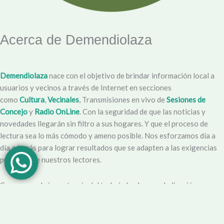
Acerca de Demendiolaza
Demendiolaza
nace con el objetivo de brindar información local a
usuarios y vecinos a través de Internet en secciones
como
Cultura
,
Vecinales
, Transmisiones en vivo de
Sesiones de
Concejo
y
Radio OnLine
. Con la seguridad de que las noticias y
novedades llegarán sin filtro a sus hogares. Y que el proceso de
lectura sea lo más cómodo y ameno posible. Nos esforzamos día a
día además para lograr resultados que se adapten a las exigencias
propias y de nuestros lectores.
Creemos en la importancia del trabajo hecho con dedicación,
vocación y conciencia de servicio. Apuntamos entonces a que la
información no sea solo un producto final, sino que este
acompañado por un servicio que genere una experiencia positiva y