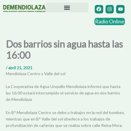
Ir
F
I
Y
a
n
o
al
c
s
u
contenido
Directorio Comercial
Otras Localidades
e
t
t
Radio Online
b
a
u
o
g
b
o
r
e
k
a
Dos barrios sin agua hasta las
m
16:00
/
abril 21, 2021
Mendiolaza Centro y Valle del sol
La Cooperativa de Agua Unquillo Mendiolaza informó que hasta
las 16:00 estará interrumpido el servicio de agua en dos barrios
de Mendiolaza
En B° Mendiolaza Centro se debe a trabajos en la red del bombeo,
mientras que en B° Valle del sol obedece a los trabajos de
profundización de cañerías que se realiza sobre calle Reina Mora.