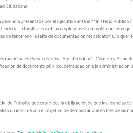
dad Ciudadana.
 denuncia presentada por el Ejecutivo ante el Ministerio Público F
tenderlas a familiares y otros empleados sin cumplir con los requi
s de terceros y la falta de documentación respaldatoria, lo que r
tes municipales Pamela Molina, Agustín Nicolás Carnero y Brian Rod
ficación de documento público, defraudación a la administración,
ial de Tránsito que establece la obligación de que las licencias d
realizó un informe con el objetivo de demostrar que en tres de las nu
titulaba
Tres municipios le dieron carnet a un ciego
.