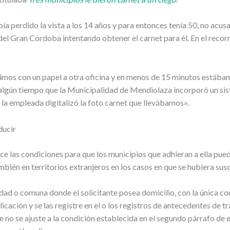
a perdido la vista a los 14 años y para entonces tenía 50, no acusab
del Gran Córdoba intentando obtener el carnet para él. En el recorr
os con un papel a otra oficina y en menos de 15 minutos estábamos
ce algún tiempo que la Municipalidad de Mendiolaza incorporó un s
a empleada digitalizó la foto carnet que llevábamos».
ducir
ece las condiciones para que los municipios que adhieran a ella pued
mbién en territorios extranjeros en los casos en que se hubiera sus
idad o comuna donde el solicitante posea domicilio, con la única c
cación y se las registre en el o los registros de antecedentes de t
e no se ajuste a la condición establecida en el segundo párrafo de es