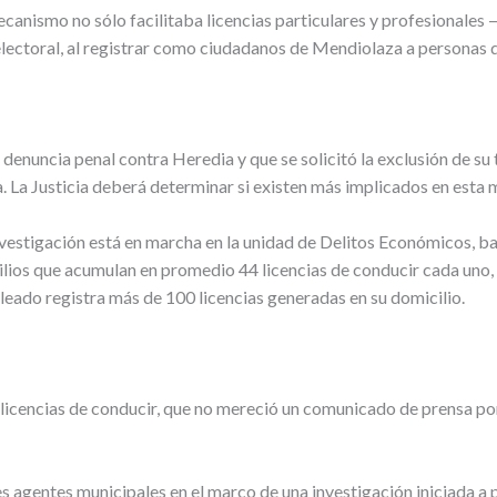
canismo no sólo facilitaba licencias particulares y profesionales
lectoral, al registrar como ciudadanos de Mendiolaza a personas que
denuncia penal contra Heredia y que se solicitó la exclusión de su 
ia. La Justicia deberá determinar si existen más implicados en esta
vestigación está en marcha en la unidad de Delitos Económicos, bajo
cilios que acumulan en promedio 44 licencias de conducir cada uno
leado registra más de 100 licencias generadas en su domicilio.
 licencias de conducir, que no mereció un comunicado de prensa por
s agentes municipales en el marco de una investigación iniciada a 