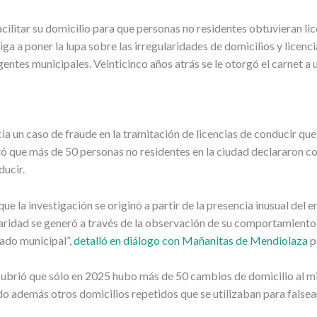
cilitar su domicilio para que personas no residentes obtuvieran l
iga a poner la lupa sobre las irregularidades de domicilios y licen
entes municipales. Veinticinco años atrás se le otorgó el carnet a 
a un caso de fraude en la tramitación de licencias de conducir que
tó que más de 50 personas no residentes en la ciudad declararon co
ducir.
ue la investigación se originó a partir de la presencia inusual del 
laridad se generó a través de la observación de su comportamiento.
eado municipal”,
detalló en diálogo con Mañanitas de Mendiolaza
p
scubrió que sólo en 2025 hubo más de 50 cambios de domicilio al m
o además otros domicilios repetidos que se utilizaban para falsear