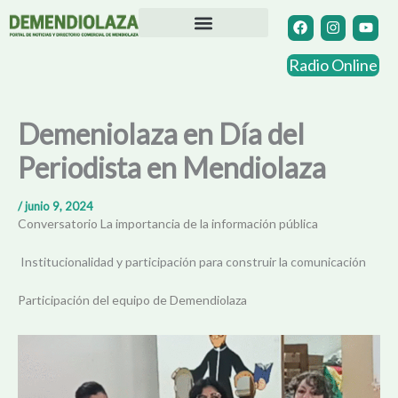
Ir
F
I
Y
a
n
o
al
c
s
u
contenido
Directorio Comercial
Otras Localidades
e
t
t
Radio Online
b
a
u
o
g
b
o
r
e
k
a
Demeniolaza en Día del
m
Periodista en Mendiolaza
/
junio 9, 2024
Conversatorio La importancia de la información pública
Institucionalidad y participación para construir la comunicación
Participación del equipo de Demendiolaza