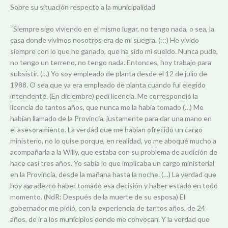
Sobre su situación respecto a la municipalidad
“Siempre sigo viviendo en el mismo lugar, no tengo nada, o sea, la
casa donde vivimos nosotros era de mi suegra. (:::) He vivido
siempre con lo que he ganado, que ha sido mi sueldo. Nunca pude,
no tengo un terreno, no tengo nada. Entonces, hoy trabajo para
subsistir. (…) Yo soy empleado de planta desde el 12 de julio de
1988. O sea que ya era empleado de planta cuando fui elegido
intendente. (En diciembre) pedí licencia. Me correspondió la
licencia de tantos años, que nunca me la había tomado (…) Me
habían llamado de la Provincia, justamente para dar una mano en
el asesoramiento. La verdad que me habían ofrecido un cargo
ministerio, no lo quise porque, en realidad, yo me aboqué mucho a
acompañarla a la Willy, que estaba con su problema de audición de
hace casi tres años. Yo sabía lo que implicaba un cargo ministerial
en la Provincia, desde la mañana hasta la noche. (…) La verdad que
hoy agradezco haber tomado esa decisión y haber estado en todo
momento. (NdR: Después de la muerte de su esposa) El
gobernador me pidió, con la experiencia de tantos años, de 24
años, de ir a los municipios donde me convocan. Y la verdad que