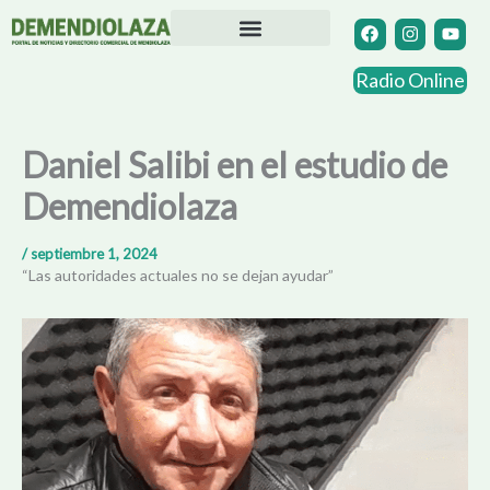
Ir
F
I
Y
a
n
o
al
c
s
u
contenido
Directorio Comercial
Otras Localidades
e
t
t
Radio Online
b
a
u
o
g
b
o
r
e
k
a
Daniel Salibi en el estudio de
m
Demendiolaza
/
septiembre 1, 2024
“Las autoridades actuales no se dejan ayudar”