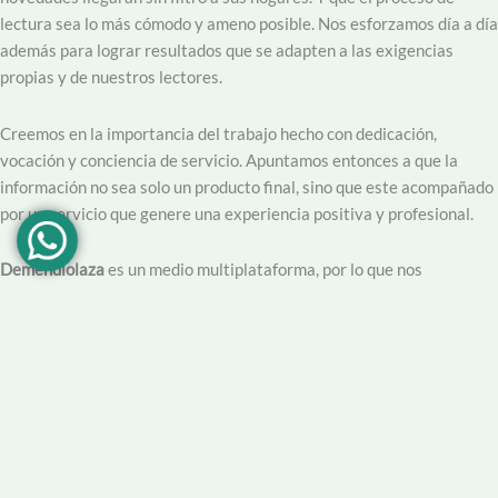
lectura sea lo más cómodo y ameno posible. Nos esforzamos día a día
además para lograr resultados que se adapten a las exigencias
propias y de nuestros lectores.
Creemos en la importancia del trabajo hecho con dedicación,
vocación y conciencia de servicio. Apuntamos entonces a que la
información no sea solo un producto final, sino que este acompañado
por un servicio que genere una experiencia positiva y profesional.
Demendiolaza
es un medio multiplataforma, por lo que nos
acercamos a nuestro público también por
Youtube
,
Facebook
,
Instagram
y
Whatsapp
. Podés contar con nuestro servicio de
información esencial tal como Turnero de
Farmacias
, Horarios de
Transporte, Teléfono Útiles y desde luego las últimas noticias de la
localidad.
Facebook
Instagram
Youtube
Tel Comercial
E-mail