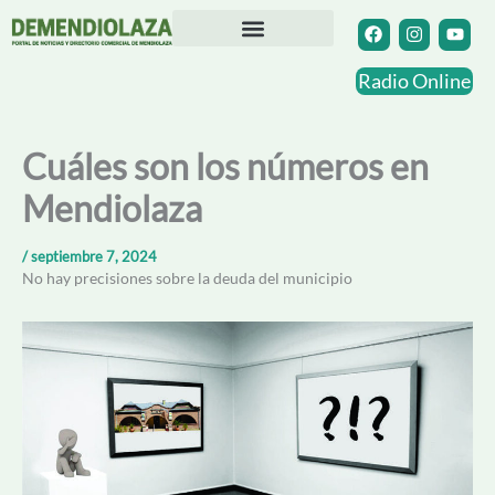
Ir
F
I
Y
a
n
o
al
c
s
u
contenido
Directorio Comercial
Otras Localidades
e
t
t
Radio Online
b
a
u
o
g
b
o
r
e
k
a
Cuáles son los números en
m
Mendiolaza
/
septiembre 7, 2024
No hay precisiones sobre la deuda del municipio