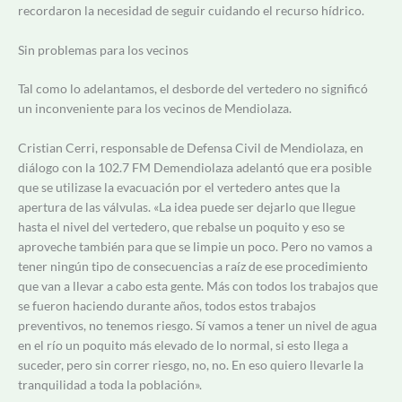
recordaron la necesidad de seguir cuidando el recurso hídrico.
Sin problemas para los vecinos
Tal como lo adelantamos, el desborde del vertedero no significó
un inconveniente para los vecinos de Mendiolaza.
Cristian Cerri, responsable de Defensa Civil de Mendiolaza, en
diálogo con la 102.7 FM Demendiolaza adelantó que era posible
que se utilizase la evacuación por el vertedero antes que la
apertura de las válvulas. «La idea puede ser dejarlo que llegue
hasta el nivel del vertedero, que rebalse un poquito y eso se
aproveche también para que se limpie un poco. Pero no vamos a
tener ningún tipo de consecuencias a raíz de ese procedimiento
que van a llevar a cabo esta gente. Más con todos los trabajos que
se fueron haciendo durante años, todos estos trabajos
preventivos, no tenemos riesgo. Sí vamos a tener un nivel de agua
en el río un poquito más elevado de lo normal, si esto llega a
suceder, pero sin correr riesgo, no, no. En eso quiero llevarle la
tranquilidad a toda la población».