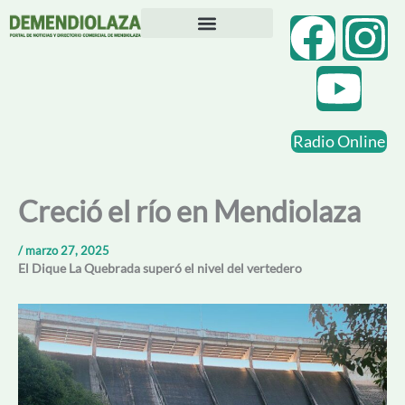
Ir
F
Y
I
al
contenido
Directorio Comercial
Otras Localidades
a
o
n
c
u
s
Radio Online
e
t
t
b
u
a
Creció el río en Mendiolaza
o
b
g
/
marzo 27, 2025
El Dique La Quebrada superó el nivel del vertedero
o
e
r
k
a
m