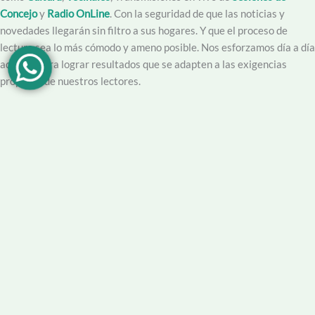
Concejo
y
Radio OnLine
. Con la seguridad de que las noticias y
novedades llegarán sin filtro a sus hogares. Y que el proceso de
lectura sea lo más cómodo y ameno posible. Nos esforzamos día a día
además para lograr resultados que se adapten a las exigencias
propias y de nuestros lectores.
Creemos en la importancia del trabajo hecho con dedicación,
vocación y conciencia de servicio. Apuntamos entonces a que la
información no sea solo un producto final, sino que este acompañado
por un servicio que genere una experiencia positiva y profesional.
Demendiolaza
es un medio multiplataforma, por lo que nos
acercamos a nuestro público también por
Youtube
,
Facebook
,
Instagram
y
Whatsapp
. Podés contar con nuestro servicio de
información esencial tal como Turnero de
Farmacias
, Horarios de
Transporte, Teléfono Útiles y desde luego las últimas noticias de la
localidad.