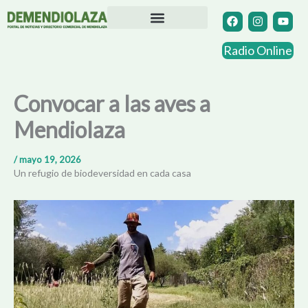
Ir
F
I
Y
a
n
o
al
c
s
u
contenido
Directorio Comercial
Otras Localidades
e
t
t
Radio Online
b
a
u
o
g
b
o
r
e
k
a
Convocar a las aves a
m
Mendiolaza
/
mayo 19, 2026
Un refugio de biodeversidad en cada casa