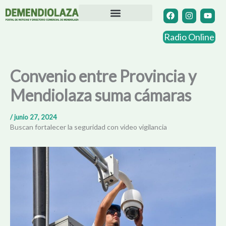
Ir
F
I
Y
a
n
o
al
c
s
u
contenido
Directorio Comercial
Otras Localidades
e
t
t
Radio Online
b
a
u
o
g
b
o
r
e
k
a
Convenio entre Provincia y
m
Mendiolaza suma cámaras
/
junio 27, 2024
Buscan fortalecer la seguridad con video vigilancia