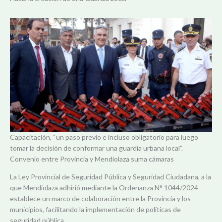
Capacitación, “un paso previo e incluso obligatorio para luego
tomar la decisión de conformar una guardia urbana local”.
Convenio entre Provincia y Mendiolaza suma cámaras
La Ley Provincial de Seguridad Pública y Seguridad Ciudadana, a la
que Mendiolaza adhirió mediante la Ordenanza N° 1044/2024
establece un marco de colaboración entre la Provincia y los
municipios, facilitando la implementación de políticas de
seguridad pública.