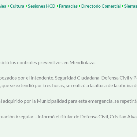
ales
Cultura
Sesiones HCD
Farmacias
Directorio Comercial
Sierra
nició los controles preventivos en Mendiolaza.
abezados por el Intendente, Seguridad Ciudadana, Defensa Civil y Po
que se extendió por tres horas, se realizó a la altura de la oficina d
tal adquirido por la Municipalidad para esta emergencia, se repetir
tuación irregular – informó el titular de Defensa Civil, Cristian Al