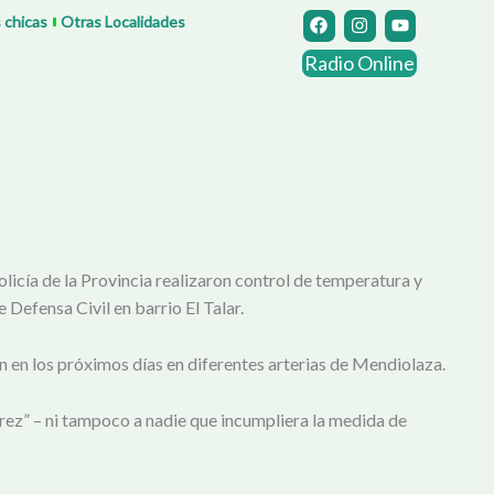
F
I
Y
s chicas
Otras Localidades
a
n
o
c
s
u
Radio Online
e
t
t
b
a
u
o
g
b
o
r
e
k
a
m
licía de la Provincia realizaron control de temperatura y
e Defensa Civil en barrio El Talar.
án en los próximos días en diferentes arterias de Mendiolaza.
varez” – ni tampoco a nadie que incumpliera la medida de