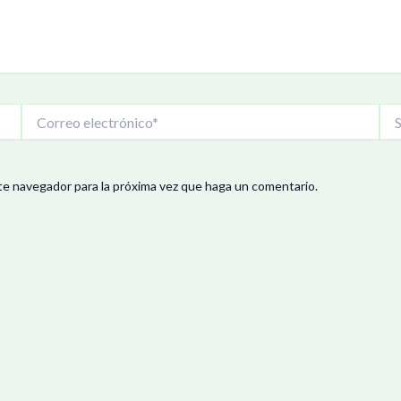
Correo
Siti
electrónico*
We
te navegador para la próxima vez que haga un comentario.