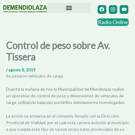
Ir
F
I
Y
a
n
o
al
c
s
u
contenido
Directorio Comercial
Otras Localidades
e
t
t
Radio Online
b
a
u
o
g
b
o
r
e
k
a
Control de peso sobre Av.
m
Tissera
/
agosto 8, 2019
Se pesaron vehículos de carga.
Duante la mañana de hoy la Municipalidad de Mendiolaza realizó
un operativo de control de peso y dimensiones de vehículos de
carga, utilizando balanzas portátiles debidamente homologadas.
La acción se enmarca en el convenio firmado con la Dirección
Provincial de Vialidad, por el cual esta cartera autorizó al municipio
a que cumpla este tipo de tareas en las rutas provinciales de su