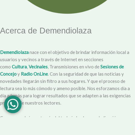
Acerca de Demendiolaza
Demendiolaza
nace con el objetivo de brindar información local a
usuarios y vecinos a través de Internet en secciones
como
Cultura
,
Vecinales
, Transmisiones en vivo de
Sesiones de
Concejo
y
Radio OnLine
. Con la seguridad de que las noticias y
novedades llegarán sin filtro a sus hogares. Y que el proceso de
lectura sea lo más cómodo y ameno posible. Nos esforzamos día a
día además para lograr resultados que se adapten a las exigencias
propias y de nuestros lectores.
Creemos en la importancia del trabajo hecho con dedicación,
vocación y conciencia de servicio. Apuntamos entonces a que la
información no sea solo un producto final, sino que este