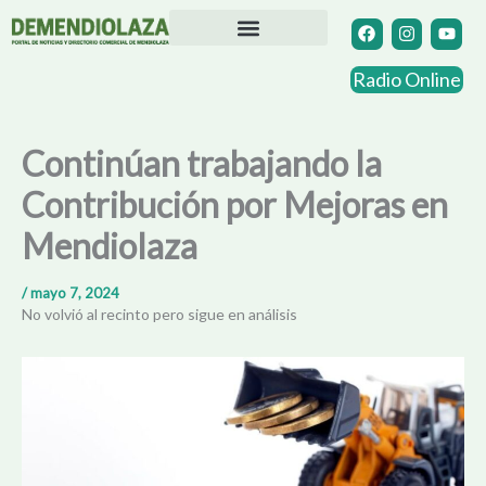
Ir
F
I
Y
a
n
o
al
c
s
u
contenido
Directorio Comercial
Otras Localidades
e
t
t
Radio Online
b
a
u
o
g
b
o
r
e
k
a
Continúan trabajando la
m
Contribución por Mejoras en
Mendiolaza
/
mayo 7, 2024
No volvió al recinto pero sigue en análisis