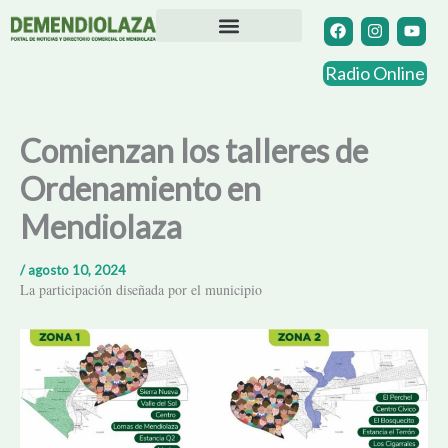
Ir
F
I
Y
a
n
o
al
c
s
u
contenido
Directorio Comercial
Otras Localidades
e
t
t
Radio Online
b
a
u
o
g
b
o
r
e
k
a
Comienzan los talleres de
m
Ordenamiento en
Mendiolaza
/
agosto 10, 2024
La participación diseñada por el municipio