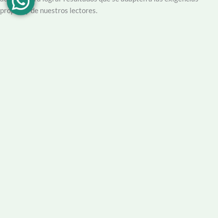
propias y de nuestros lectores.
Creemos en la importancia del trabajo hecho con dedicación,
vocación y conciencia de servicio. Apuntamos entonces a que la
información no sea solo un producto final, sino que este acompañado
por un servicio que genere una experiencia positiva y profesional.
Demendiolaza
es un medio multiplataforma, por lo que nos
acercamos a nuestro público también por
Youtube
,
Facebook
,
Instagram
y
Whatsapp
. Podés contar con nuestro servicio de
información esencial tal como Turnero de
Farmacias
, Horarios de
Transporte, Teléfono Útiles y desde luego las últimas noticias de la
localidad.
Facebook
Instagram
Youtube
Tel Comercial
E-mail
© 2025 Demendiolza.com.ar
|
Powered by
untokedigital.com