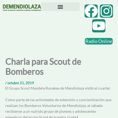
Ir
F
Y
I
al
contenido
Directorio Comercial
Otras Localidades
a
o
n
c
u
s
Radio Online
e
t
t
b
u
a
Charla para Scout de
Bomberos
o
b
g
o
e
r
/
octubre 21, 2019
El Grupo Scout Mandela Runakay de Mendiolaza visitó el cuartel.
k
a
Como parte de las actividades de extensión y concientización que
realizan los Bomberos Voluntarios de Mendiolaza, el sábado
m
recibieron a un nutrido grupo de jóvenes y adolescentes
miembros del grupo Scout de nuestra ciudad.