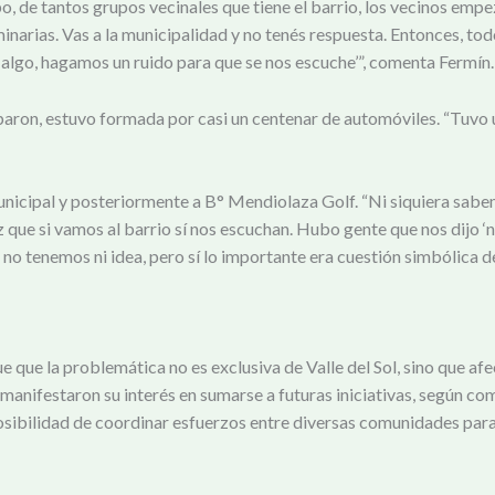
o, de tantos grupos vecinales que tiene el barrio, los vecinos emp
minarias. Vas a la municipalidad y no tenés respuesta. Entonces, t
algo, hagamos un ruido para que se nos escuche’”, comenta Fermín
paron, estuvo formada por casi un centenar de automóviles. “Tuvo 
io municipal y posteriormente a B° Mendiolaza Golf. “Ni siquiera sab
que si vamos al barrio sí nos escuchan. Hubo gente que nos dijo
‘
n
ue no tenemos ni idea, pero sí lo importante era cuestión simbólica 
e que la problemática no es exclusiva de Valle del Sol, sino que af
manifestaron su interés en sumarse a futuras iniciativas, según com
 posibilidad de coordinar esfuerzos entre diversas comunidades par