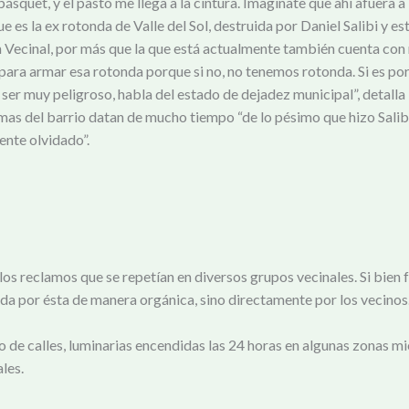
 básquet, y el pasto me llega a la cintura. Imagínate que ahí afuera 
que es la ex rotonda de Valle del Sol, destruida por Daniel Salibi y
ón Vecinal, por más que la que está actualmente también cuenta con
ara armar esa rotonda porque si no, no tenemos rotonda. Si es por l
 ser muy peligroso, habla del estado de dejadez municipal”, detalla
as del barrio datan de mucho tiempo “de lo pésimo que hizo Salibi
ente olvidado”.
los reclamos que se repetían en diversos grupos vecinales. Si bie
ada por ésta de manera orgánica, sino directamente por los vecinos
to de calles, luminarias encendidas las 24 horas en algunas zonas m
les.