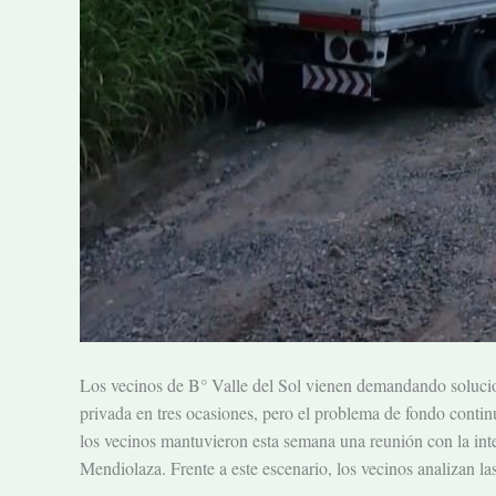
Los vecinos de B° Valle del Sol vienen demandando solucione
privada en tres ocasiones, pero el problema de fondo contin
los vecinos mantuvieron esta semana una reunión con la inte
Mendiolaza. Frente a este escenario, los vecinos analizan las