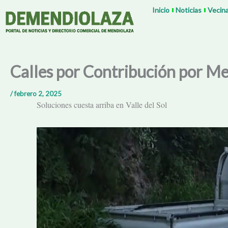
Ir
Inicio
Noticias
Vecin
al
contenido
Calles por Contribución por M
/
febrero 2, 2025
Soluciones cuesta arriba en Valle del Sol