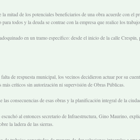
la mitad de los potenciales beneficiarios de una obra acuerde con el 
o para todos y la deuda se contrae con la empresa que realice los trabajo
doquinado en un tramo específico: desde el inicio de la calle Crespín,
a falta de respuesta municipal, los vecinos decidieron actuar por su cue
 más críticos sin autorización ni supervisión de Obras Públicas.
 las consecuencias de esas obras y la planificación integral de la ciuda
escuchó al entonces secretario de Infraestructura, Gino Maurino, explic
bre la ladera de las sierras
.
ón y de trabajos conectados de manera de dar soluciones integrales a un