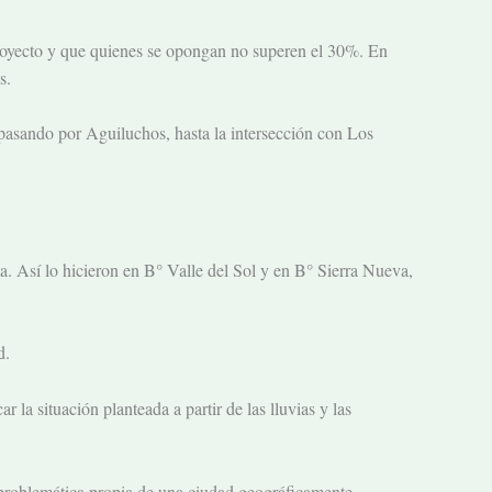
proyecto y que quienes se opongan no superen el 30%. En
s.
 pasando por Aguiluchos, hasta la intersección con Los
nta. Así lo hicieron en B° Valle del Sol y en B° Sierra Nueva,
d.
ar la situación
planteada a partir de las lluvias y las
a problemática propia de una ciudad geográficamente