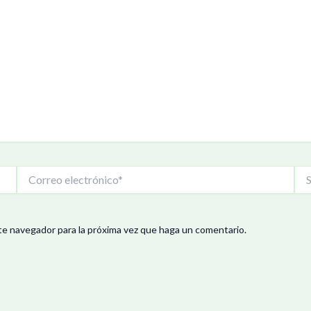
Correo
Siti
electrónico*
We
te navegador para la próxima vez que haga un comentario.