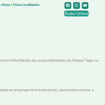
F
I
Y
s chicas
Otras Localidades
a
n
o
c
s
u
Radio Online
e
t
t
b
a
u
o
g
b
o
r
e
k
a
m
hotel en Villa Allende, dos emprendimientos de Manuel Tagle, su
azadas en un parque de tres hectáreas, una inmensa casona y